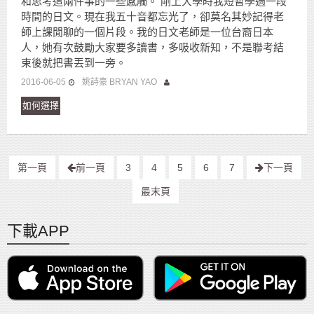
和思考這兩件事的一些感觸。 剛上大學時我短暫學過一段
時間的日文。現在我五十音都忘光了，卻莫名其妙記得老
師上課閒聊的一個片段。我的日文老師是一位台裔日本
人，她有次鼓勵大家要多讀書，多吸收新知，不是聯考結
束後就把書丟到一旁。
2016-06-05
姚詩豪 BRYAN YAO
如何選擇
第一頁
前一頁
3
4
5
6
7
下一頁
最末頁
下載APP