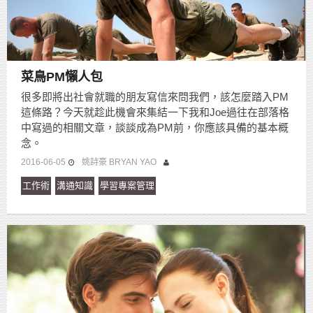
菜鳥PM懶人包
很多即將出社會就職的朋友寫信來問我們，該怎麼踏入PM
這條路？今天就趁此機會來集結一下我和Joe過往在部落格
中寫過的相關文章，談談成為PM前，你應該具備的基本概
念。
2016-06-05
姚詩豪 BRYAN YAO
工作術
溝通知識
學習專案管理