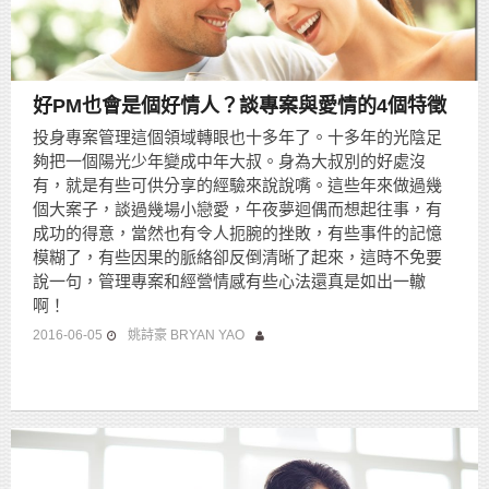
好PM也會是個好情人？談專案與愛情的4個特徵
投身專案管理這個領域轉眼也十多年了。十多年的光陰足
夠把一個陽光少年變成中年大叔。身為大叔別的好處沒
有，就是有些可供分享的經驗來說說嘴。這些年來做過幾
個大案子，談過幾場小戀愛，午夜夢迴偶而想起往事，有
成功的得意，當然也有令人扼腕的挫敗，有些事件的記憶
模糊了，有些因果的脈絡卻反倒清晰了起來，這時不免要
說一句，管理專案和經營情感有些心法還真是如出一轍
啊！
2016-06-05
姚詩豪 BRYAN YAO