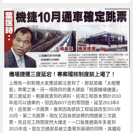
機場捷運三度延宕！專案稽核制度該上場了！
上周有一則新聞大家應該都注意到了，那就是繼「太極雙
星」弊案之後，另一項政府的重大建設「桃園機場捷運」
第三度延宕。根據我查到的資料，這項工程原本預計2010
年底可以通車的，但因為BOT合約等問題，延至2013年6
月，這是第一次跳票。後來因為號誌工程延誤改至2013年
10月，第二次跳票。現在又因為號誌標的問題第三次跳
票，而且完工時間突然大爆走，一口氣推遲兩年多直到
2015年底。就在交通部長被立委罵到臭頭的同時，高鐵局