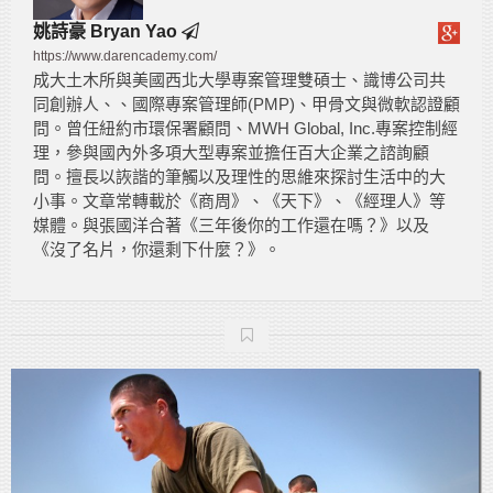
姚詩豪 Bryan Yao
https://www.darencademy.com/
成大土木所與美國西北大學專案管理雙碩士、識博公司共
同創辦人、、國際專案管理師(PMP)、甲骨文與微軟認證顧
問。曾任紐約市環保署顧問、MWH Global, Inc.專案控制經
理，參與國內外多項大型專案並擔任百大企業之諮詢顧
問。擅長以詼諧的筆觸以及理性的思維來探討生活中的大
小事。文章常轉載於《商周》、《天下》、《經理人》等
媒體。與張國洋合著《三年後你的工作還在嗎？》以及
《沒了名片，你還剩下什麼？》。