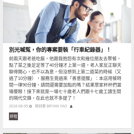
別光喊冤，你的專案要裝「行車紀錄器」！
前兩天跟老爸吃飯，他跟我抱怨有次和幾位朋友去聚餐，
點了菜之後足足等了40分鐘才上第一道，老人家反正聊天
聊得開心，也不以為意，但沒想到上第二道菜的時候（又
過了10分鐘），服務生竟過來「善意提醒」：本店用餐時
間一律90分鐘，請問還需要加點的嗎？結果眾家杯杯們當
場傻眼！接下來就是一場七十歲老人們跟十七歲工讀生間
的隔代交鋒，在此也就不多提了！
2016-06-05
姚詩豪 BRYAN YAO
排程