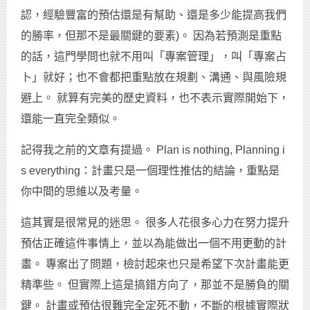
認，經驗豐富的預估還是有幫助、還是多少能提高我們
的勝率，但那不是最關鍵的要素)。 因為若預測是重點
的話，這門學問也就不用叫「專案管理」，叫「專案占
卜」就好；也不會都把重點放在規劃、溝通、與風險規
避上。 就算有完美的歷史資料，也不表示實際開始下，
還能一直完全類似。
記得我之前的文章有提過。 Plan is nothing, Planning i
s everything：計畫只是一個理性推估的結論，重點是
你中間的思維以及考量。
這其實是很常見的迷思。 很多人花很多心力在努力提升
預估正確這件事情上，並以為能做出一個不用更動的計
畫。 專案出了問題，檢討起來也只是希望下次計畫能更
精準些。 但實際上這是搞錯方向了，那並不是勝負的關
鍵。 計畫或預估很難完全定死不動，不斷的根據實際狀