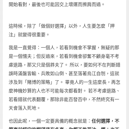
開始看對，最後也可能因交上壞運而擦肩而過。
這時候，除了「做個好選擇」以外，人生要怎麼「押
注」就變得很重要。
我是一直覺得：一個人，若看到機會不掌握，無疑的那
是一個懦夫；但反過來，若看到機會卻奮不顧身毫不考
慮退路，那又只是個莽夫了。 所以，要如何不在判斷錯
誤時滿盤皆輸、兵敗如山倒、甚至落著烏江自刎，這就
涉及到「賭博的策略」了。 畢竟人的一生這麼長，再怎
麼神機妙算的人也不可能每次都看對。 若不考慮退路、
若看錯就代表翻覆，那除非能百發百中，不然終究有一
天會落入死地。
也因此呢，一個一定要具備的概念就是：
任何選擇，不