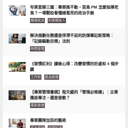
布萊恩聊三國：專案推不動，菜鳥 PM 怎麼指揮老
鳥？一場戰役看懂諸葛亮的政治手腕
職場政治
利害關係人
解決規劃任務還是停滯不前的防彈筆記新策略：
「記錄驅動目標」法則
時間管理
《習慣紅利》讀後心得：改變習慣的好處和 4 個步
驟
工作術
產品經理
【專案管理書摘】程天縱的「管理必修課」：企業
應該專注，還是發散？
風險管理
專案團隊加班的藝術
成本管理
經營知識