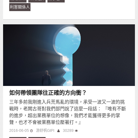
利害關係人
如何帶領團隊往正確的方向衝？
三年多前我剛進入兵荒馬亂的環境，承受一波又一波的挑
戰時，老闆古哥對我們部門說了這麼一段話： 『唯有不斷
的進步，超出業務單位的想像，我們才能獲得更多的掌
聲，也才不會被業務單位壓著打。』
2016-06-05
游舒帆GIPI
30289