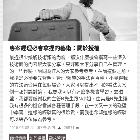
專案經理必會拿捏的藝術：關於授權
最近很少接觸技術類的內容，都沒什麼機會撰寫一些深入
技術面的內容跟大家分享，只好跟大家分享自己在管理上
的一些經驗，讓同為IT人的大家參考參考，在講這個之前，
我還是必須要先聲明，管理/領導的手法百百種，不見得我
的方法適合用在每個場合，大家可以提出不同的看法與案
例一起討論討論。 我想我可以有這麼多機會學習，去碰
壁，我都要感謝我的主管R先生跟N小姐，由其是R先生讓
我有很多的機會嘗試各種管理手段，在一次又一次的碰壁
中學習，這樣的經驗真的很珍貴，而我也希望這樣的經驗
可以給各位做為參考。
2016-06-05
游舒帆GIPI
29571
職場策略
如何選擇
需求管理