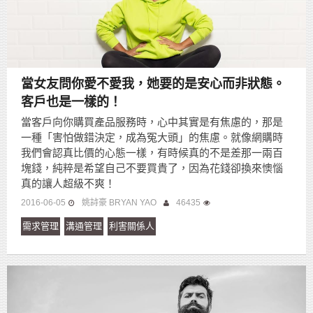
當女友問你愛不愛我，她要的是安心而非狀態。
客戶也是一樣的！
當客戶向你購買產品服務時，心中其實是有焦慮的，那是
一種「害怕做錯決定，成為冤大頭」的焦慮。就像網購時
我們會認真比價的心態一樣，有時候真的不是差那一兩百
塊錢，純粹是希望自己不要買貴了，因為花錢卻換來懊惱
真的讓人超級不爽！
2016-06-05
姚詩豪 BRYAN YAO
46435
需求管理
溝通管理
利害關係人