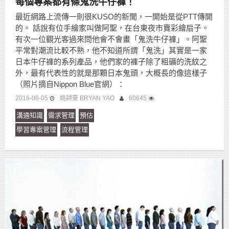
每個專案都有條鬼洗牛仔褲！
最近網路上流傳一則很KUSO的新聞，一開始是從PTT傳開
的。 話說有位手繪家叫做阿聖，在台東夜市賣彩繪扇子。
有次一位觀光客過來問他會不會畫「鬼洗牛仔褲」。阿聖
平常對潮流比較不熟，他不知道所謂「鬼洗」其實是一家
日本牛仔褲的系列產品，他們家的褲子除了粗礦的洗紋之
外，最有代表性的就是那顆日本鬼頭，大概長的像這樣子
（照片摘自Nippon Blue官網）：
2016-06-05
姚詩豪 BRYAN YAO
60645
溝通知識
需求管理
預估
學習專案管理
流程管理