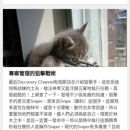
專案管理的狙擊戰術
最近Discovery Channel有個節目在介紹狙擊手，這些受過
特殊訓練的士兵，槍法神準又能冷靜沉著地執行任務，真
是超酷的！上網查了一下，發現不少挺有趣的知識。狙擊
手的原文是Sniper，是來自Snipe（鷸科）這個字。這類鳥
多居住在樹林中，感官十分靈敏，動作也非常迅速，所以
要獵到他們相當不容易，獵人們必須偽裝自己，隱匿於林
木之中，並且一定要一發命中。所以部隊中執行這類精準
秒殺任務的人就稱作Sniper。現代的Sniper有多厲害？目前