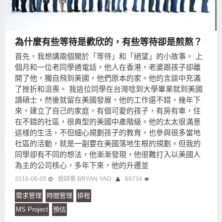
為什麼有些等待是歡欣的，有些等待卻是煎熬？
首先，我想講兩個關於「等待」和「絕望」的小故事。 上
個月和一位老同學通電話，他人在香港，老婆跟孩子卻離
開了他，獨自飛到美國，他們原本的家。他的言談中充滿
了挫折和沮喪。 我這位同學在台灣唸到大學畢業就到美國
讀碩士，然後就留在美國發展，他的工作還不錯，幾年下
來，建立了自己的家庭，有個可愛的孩子，有房有車，住
在不錯的社區，很典型的美國中產階級。他的太太很滿意
這樣的生活，不但細心規劃孩子的教育，也參與很多當地
社區的活動，就是一副要在美國落地生根的規劃。但我的
同學卻有不同的想法，他漸漸發現，他很難打入以美國人
為主的公司核心，多年下來，他的升遷並
2016-06-05
姚詩豪 BRYAN YAO
69734
需求管理
時間管理
排程
MS Project
預估