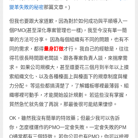
變革失敗的秘密
那篇文章。)
但我也要跟大家道歉，因為對於如何成功與平順導入一
個PMO(甚至深化專案管理也一樣)，我至今沒有單一簡
單的方法可分享。 因為每個組織有不同的問題，也有不
同的需求，都得
量身訂做
才行。 我自己的經驗是，往往
得花很長時間跟老闆談、跟各專案負責人談，來揣摩需
求。 如果公司規模大，甚至還要花三個月到半年以上摸
索組織文化、以及各種檯面上與檯面下的規章制度與權
力分配。 等這些都搞清楚了，了解鐵板哪裡最薄弱、組
織哪裡可動手，才能開始設計規劃。 若這些沒有掌握，
貿然急忙就先做了再說，那最後很可能結果悽慘。
OK，雖然我沒有簡單的特效藥；但最少我可以告訴
你，怎麼樣運作的PMO一定會失敗。一定會失敗的PM
O通常都有三個特徵。 若你公司也有PMO，你可以檢視