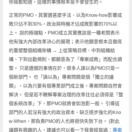
你我都知道，這樣的事情根本是不會發生的。
正常的PMO，其實選甚麼手法、以及Know-how影響成
敗只佔不到30%，政治與時機才佔成敗影響的70%以
上。 說的極端點，PMO成立其實應該是一種老闆表示
他有強大內部改革決心的展現；表示他願意根本且徹底
的重塑整個組織架構 → 上從策略目標、中到組織結
構、下到出勤規則，都願意為了「專案成敗」而配合調
整。 只是遺憾的事情在於，很多人誤以為PMO只是一
個新部門。 也「誤以為」專案問題是個「獨立的議
題」，以為只要有個專業部門成立後，專案問題自然會
解決。 但是若不瞭解專案治理的改革往往必須得是「整
個系統改革」下，那PMO就將會如泡影一般。 引導這
部門的人若沒有強大的政治資本、缺乏逐步強化的Kno
w-When，那負責PMO的人也將很快失勢下台。 (對此
議題有興趣的人，建議也可以看一下我曾經寫過：
專案