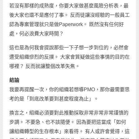
若沒有那樣的成熟度，你要大家做甚麼風險分析表，最
後大家也還不是應付了事。 反而徒讓沒經驗的一般員工
認為專案管理就只是做Paperwork。 既然沒有任何好
處，何必浪費大家時間？
這也是為何我會提說那些一下子想一步到位的，必然會
遭受組織慘烈的反撲。 大家會質疑做這些事情的目的在
哪裡？ 反而就讓整個改革失焦。
結論
我要再提醒一次，你的組織若想導PMO，那你最需要思
考的是「到底改革要到甚麼程度為止」。
換言之，組織必須要對此推動採取非常非常非常謹慎的
步調。 不要急、也不該隨便。 因為要把這當成「如何
讓組織轉型的生存根本」來看待。 有人或許會覺得，這