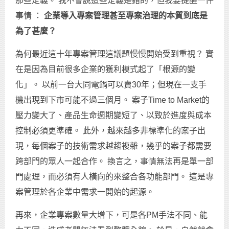
那些定義。 我不會說這些定義是錯的，但我要提醒一件
事情 ：
企業導入專案管理甚至專案治理的本質到底是
為了甚麼？
為何最近這十年專案管理這議題慢慢開始受到重視？ 實
在是因為目前很多企業的獲利模式起了「根源的變
化」。 以前一台大同電鍋可以賣30年；但現在一支手
機出現到下市可能不過三個月。 案子Time to Market的
壓力變大了、產品生命週期變短了、以致於進度與成本
控制必須更準確。 此外，越來越多非標準化的案子出
現，每個案子的技術需求越趨複雜，幾乎的案子都需要
跨部門的眾人一起合作。 換言之，事情無法再是單一部
門處理，而必須有人橫向的來整合各功能部門。 這是專
案管理於各企業中需求一開始的起源。
再來，企業專案數量大增下，可是各PM手法不同、能