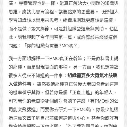
演。 專案管理也是一樣，能真正解決大小問題的知識與
思維，應該比會背流程、講要點來的更重要。 既然個人
學習知識該以實用來思考，組織規則就更應該是這樣，
而不是做了繁文縟節，可是對組織營運毫無幫助。 也因
此，讓我興起了今年開春第一篇，或許應該來談談這個
問題：「你的組織有需要PMO嗎？」
我一方面想解釋一下PMO真正在幹嘛；不是教科書上講
的那種，而是很現實面的那種。 另一方面，我也想談談
很多人從來不知道的一件事：
組織需要多大勇氣才該跳
入做這件事
。 雖然我猜那種真正背後大老闆會看到這篇
的機率微乎其微，但若你是個「正直上進」的年輕人，
剛巧若你的老闆從哪個研討會聽了甚麼「有PMO你的公
司能突飛猛進」而要你去研究一下PMO時，你最少能透
過這篇文章了解自己該如何謹慎與小心。 甚至你或許有
機會偷偷提醒一下你老闆：「為了達到那目的，你到底