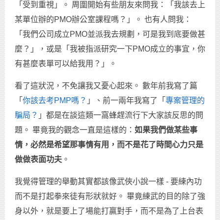
「受到重視」。 周圍開始有些朋友來問我：「我該去上
某單位辦的PMO辦公室課程嗎？」。 也有人問我：
「我們公司成立PMO並派我去規劃，可是我到底要做甚
麼？」，或是「我被指派研究一下PMO成立的事宜，你
有甚麼表單可以給我用？」。
看了這狀況，不免讓我又憂心起來。 數年前我寫了篇
「
你該去考PMP嗎？
」、前一兩年我寫了「
專案管理的
騙局？
」都是在談這類一窩蜂趕流行下大家該反思的問
題。 畢竟我的觀念一直是這樣的：
如果我們做某些事
情，必然是希望那事情有用，而不是花了時間心力只是
做做表面功夫
。
我覺得管理的舉動其實都該像武俠小說一樣 - 要練內功
而不是打起拳來徒有形狀就好。 畢竟練武的目的除了強
身以外，就是要上了場能打贏對手，而不是為了上台表