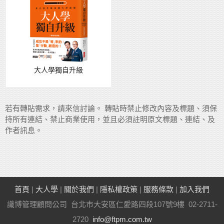
大人學獨自升級
若有轉貼需求，請來信討論。 轉貼時禁止修改內容及標題、須保
持所有連結、禁止商業使用，並且必須註明原文標題、連結、及
作者訊息。
首頁
|
大人學
|
關於我們
|
隱私權政策
|
服務條款
|
加入我們
識博管理顧問公司 台北市大安區仁愛路四段107號9樓 02-2711-
2720
info@ftpm.com.tw