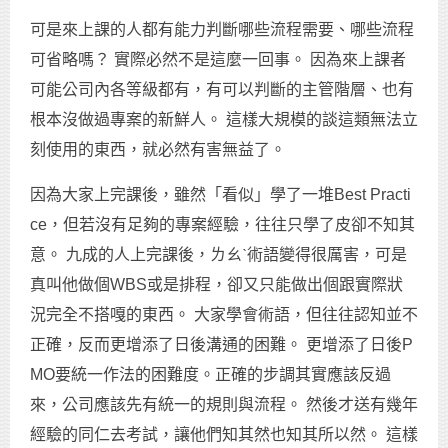
可是來上課的人都有能力判斷哪些流程需要、哪些流程
可省略嗎？ 實際必然不是這麼一回事。 因為來上課者
可能公司內各等級都有，有可以判斷的主管階層、也有
根本沒做過專案的新鮮人。 這樣大規模的談這類無法立
刻使用的東西，就必然有害無益了。
因為大家上完課後，雖然「看似」學了一堆Best Practi
ce，但若沒有足夠的專案經驗，往往只學了皮卻不知其
意。 九成的人上完課後，ㄌㄠˋ術語變得很厲害，可是
真叫他做個WBS或是排程，卻又只能做出個跟實際狀
況完全不搭嘎的東西。 大家學會術語，但往往認知並不
正確，反而更增添了日後溝通的困難。 更增添了日後P
MO要統一作法的困難度。正確的步調其實應該反過
來，公司應該先有統一的規則與流程。 然後才送有幾年
經驗的同仁去考試，讓他們知其然也知其所以然。 這樣