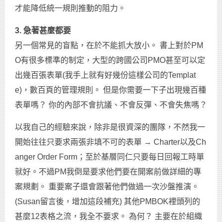
才能降低統一規則推動的阻力。
3.
急著甚麼都要
另一個常見的盲點，在於不能抓大放小。 書上對於PM
O有很多標準的制定，大型的跨國公司PMO甚至可以定
出幾百張表單(我手上就有好幾份這樣公司的Templat
e)，數百頁的管理規則。 但是你需要一下子出現幾百種
表單嗎？ 你的內部不會抗議、不會反彈、不會失焦嗎？
以我自己的經驗來說，除非是很資深的團隊，不然我一
開始往往只要求兩張非填不可的表單 → Charter以及Ch
anger Order Form；至於基層同仁只要每日回報工時單
就好。不過PM我倒是要求他們要在開案前做詳細的專
案規劃。 重要案子還會跟著他們做過一次沙盤推演。
(Susan留言後，增加這段補充) 其他PMBOK裡頭列的
甚麼12表格之流，我全不要求。 為何？ 主要在於組織