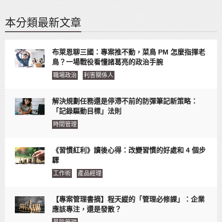
本分類最新文章
布萊恩聊三國：專案推不動，菜鳥 PM 怎麼指揮老
鳥？一場戰役看懂諸葛亮的政治手腕
職場政治
利害關係人
解決規劃任務還是停滯不前的防彈筆記新策略：
「記錄驅動目標」法則
時間管理
《習慣紅利》讀後心得：改變習慣的好處和 4 個步
驟
工作術
產品經理
【專案管理書摘】程天縱的「管理必修課」：企業
應該專注，還是發散？