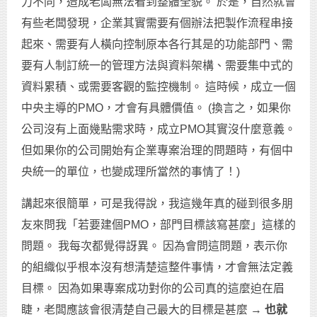
力不同，造成老闆無法看到整體全貌。 於是，自然就會
有些老闆發現，企業其實需要有個辦法把製作流程串接
起來、需要有人橫向控制原本各行其是的功能部門、需
要有人制訂統一的管理方法與資料架構、需要集中式的
資料累積、或需要客觀的監控機制。 這時候，成立一個
中央主導的PMO，才會有具體價值。 (換言之，如果你
公司沒有上面幾點需求時，成立PMO其實沒什麼意義。
但如果你的公司開始有企業專案治理的問題時，有個中
央統一的單位，也變成理所當然的事情了！)
講起來很簡單，可是我得說，我這幾年真的碰到很多朋
友來問我「若要建個PMO，部門目標該寫甚麼」這樣的
問題。 我每次都覺得訝異。 因為會問這問題，表示你
的組織似乎根本沒有想清楚這整件事情，才會無法定義
目標。 因為如果專案成功對你的公司真的這麼迫在眉
睫，老闆應該會很清楚自己最大的目標是甚麼 →
也就