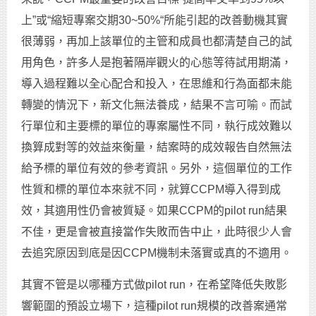
上”或“縮短專案交期30~50%“所能引起的改善動機其實
很薄弱，再加上該單位的主管和成員也都清楚自己的試
用角色，許多人是抱著隔岸觀火的心態等待試用期滿，
導入過程難以全心配合和投入，在思維和行為面都未能
轉變的情況下，新文化無法養成，結果不言可喻。而試
行單位和主要標的單位的專案屬性不同，執行成效難以
換算成對等的效益來衡量，結案時的成效報告自然無法
給予標的單位有效的參考資訊。另外，這個單位的工作
性質和標的單位本來就不同，就算CCPM導入得到成
效，其適用性仍會被質疑。如果CCPM的pilot run結果
不佳，更是會被直接當作失敗而告中止，此時很少人會
去追究原因到底是因CCPM機制未落實或真的不適用。
其實不管是以哪種方式做pilot run，在希望降低失敗影
響範圍的預設立場下，這種pilot run規模的改善案通常