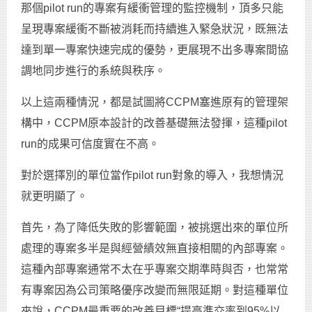
那個pilot run的專案有緩衝管理的監控機制，頂多只能
呈現專案緩衝不斷被消耗而持續進入緊急狀況，既無法
達到單一專案快速完成的優勢，更展現不出多專案間協
調地同步進行的系統與秩序。
以上這兩種情況，都是試圖將CCPM塞進原有的管理架
構中，CCPM原本設計的改善基礎無法發揮，這種pilot
run的成果可信度實在不高。
對於選擇別的單位當作pilot run對象的導入，我想情況
就更明顯了。
首先，為了降低失敗的影響範圍，被挑選出來的單位所
處理的專案多半是與經營績效無直接相關的內部專案。
這種內部專案通常不太在乎專案交期準時與否，也常常
有專案因為公司策略優序改變而無限延期。對這種單位
來說，CCPM最重要的改善目標“提高準交率到95%以