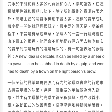
受限於不能花費太多公司資源和心力，換句話說，在這
種試用性質和預期心態下，除了所能得到的資源有限之
外，高階主管的關愛眼神也不會太多。這樣的變革成功
機率從一開始就已經很低了。最主要的原因是，變革過
程中，不論是有意或無意，領導人的一言一行隨時看在
底下員工的眼裡，他們會不斷地從各個方面去揣測這次
的變革到底是玩真的還是玩假的。有一句話表達的很傳
神：A new idea is delicate. It can be killed by a sneer o
r a yawn; it can be stabbed to death by a quip, and wor
ried to death by a frown on the right person’s brow.
一個全新的變革是需要強而有力的領導以實際的行動來
支持宣示過的決策。選擇一個重要的單位做為導入對
象，並由有主導權的高階主管全程參與，成立改善小
組，啟動正式的改善專案，循序漸進地將新機制落實，