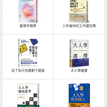
愛情市場學
三年後你的工作還在嗎
沒了名片你還剩下甚麼
大人學選擇