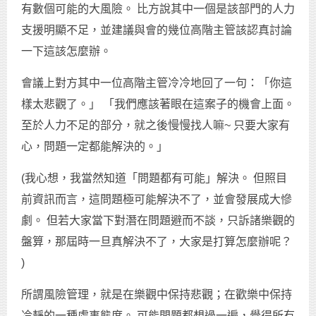
有數個可能的大風險。 比方說其中一個是該部門的人力
支援明顯不足，並建議與會的幾位高階主管該認真討論
一下這該怎麼辦。
會議上對方其中一位高階主管冷冷地回了一句：「你這
樣太悲觀了。」 「我們應該著眼在這案子的機會上面。
至於人力不足的部分，就之後慢慢找人嘛~ 只要大家有
心，問題一定都能解決的。」
(我心想，我當然知道「問題都有可能」解決。 但照目
前資訊而言，這問題極可能解決不了，並會發展成大慘
劇。 但若大家當下對潛在問題避而不談，只訴諸樂觀的
盤算，那屆時一旦真解決不了，大家是打算怎麼辦呢？
)
所謂風險管理，就是在樂觀中保持悲觀；在歡樂中保持
冷靜的一種處事態度。 可能問題都想過一遍，覺得所有