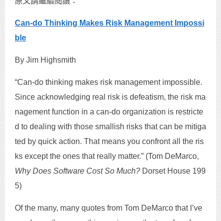
原文請繼續閱讀：
Can-do Thinking Makes Risk Management Impossi
ble
By Jim Highsmith
“Can-do thinking makes risk management impossible.
Since acknowledging real risk is defeatism, the risk ma
nagement function in a can-do organization is restricte
d to dealing with those smallish risks that can be mitiga
ted by quick action. That means you confront all the ris
ks except the ones that really matter.” (Tom DeMarco,
Why Does Software Cost So Much?
Dorset House 199
5)
Of the many, many quotes from Tom DeMarco that I’ve