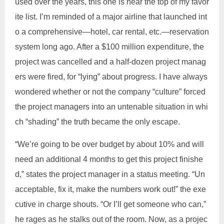
used over the years, this one is near the top of my favor
ite list. I’m reminded of a major airline that launched int
o a comprehensive—hotel, car rental, etc.—reservation
system long ago. After a $100 million expenditure, the
project was cancelled and a half-dozen project manag
ers were fired, for “lying” about progress. I have always
wondered whether or not the company “culture” forced
the project managers into an untenable situation in whi
ch “shading” the truth became the only escape.
“We’re going to be over budget by about 10% and will
need an additional 4 months to get this project finishe
d,” states the project manager in a status meeting. “Un
acceptable, fix it, make the numbers work out!” the exe
cutive in charge shouts. “Or I’ll get someone who can,”
he rages as he stalks out of the room. Now, as a projec