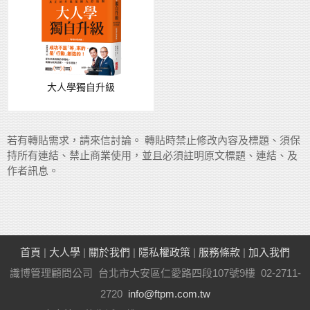
大人學獨自升級
若有轉貼需求，請來信討論。 轉貼時禁止修改內容及標題、須保
持所有連結、禁止商業使用，並且必須註明原文標題、連結、及
作者訊息。
首頁
|
大人學
|
關於我們
|
隱私權政策
|
服務條款
|
加入我們
識博管理顧問公司 台北市大安區仁愛路四段107號9樓 02-2711-
2720
info@ftpm.com.tw