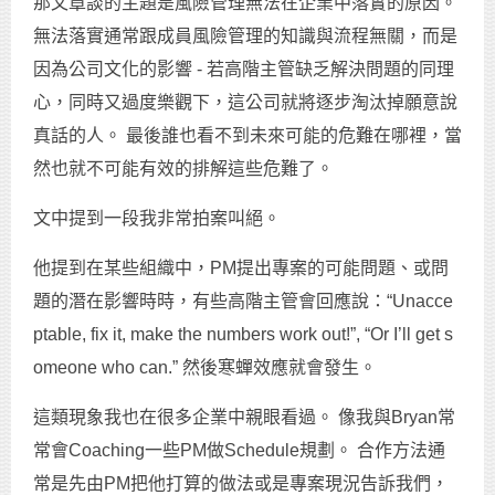
那文章談的主題是風險管理無法在企業中落實的原因。
無法落實通常跟成員風險管理的知識與流程無關，而是
因為公司文化的影響 - 若高階主管缺乏解決問題的同理
心，同時又過度樂觀下，這公司就將逐步淘汰掉願意說
真話的人。 最後誰也看不到未來可能的危難在哪裡，當
然也就不可能有效的排解這些危難了。
文中提到一段我非常拍案叫絕。
他提到在某些組織中，PM提出專案的可能問題、或問
題的潛在影響時時，有些高階主管會回應說：“Unacce
ptable, fix it, make the numbers work out!”, “Or I’ll get s
omeone who can.” 然後寒蟬效應就會發生。
這類現象我也在很多企業中親眼看過。 像我與Bryan常
常會Coaching一些PM做Schedule規劃。 合作方法通
常是先由PM把他打算的做法或是專案現況告訴我們，