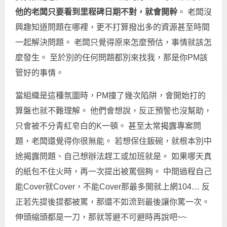
他的老闆只要看到里程碑日期不對，就會開幹
。 老闆沒
興趣知道問題在哪裡，更不打算撥出多的資源甚至時間
一起解決問題。 老闆只覺得原來怎麼預估，事情就該怎
麼發生。 至於別的任何問題都別來找我，那是你PM該
管好的事情。
當組織是這種氛圍時，PM撞了幾次陷阱，會開始打的
算盤也就不難理解。 他們會想說，反正預警也沒幫助，
只會被不分青紅皂白的K一頓。 甚至太常揭露專案問
題，老闆還覺得你很無能。 若想保住飯碗，就根本別中
途揭露問題、自己想辦法趕工或加班就是。 如果哪天真
的紙包不住火時，再一次提出被罵個夠。 中間過程自己
能Cover就Cover，不能Cover那最多開就上網104… 反
正若先提後提都被罵，那還不如流到最後讓你罵一次。
伸頭縮頭都是一刀，那就等避不可避時再說吧~~