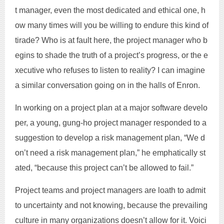
t manager, even the most dedicated and ethical one, h
ow many times will you be willing to endure this kind of
tirade? Who is at fault here, the project manager who b
egins to shade the truth of a project’s progress, or the e
xecutive who refuses to listen to reality? I can imagine
a similar conversation going on in the halls of Enron.
In working on a project plan at a major software develo
per, a young, gung-ho project manager responded to a
suggestion to develop a risk management plan, “We d
on’t need a risk management plan,” he emphatically st
ated, “because this project can’t be allowed to fail.”
Project teams and project managers are loath to admit
to uncertainty and not knowing, because the prevailing
culture in many organizations doesn’t allow for it. Voici